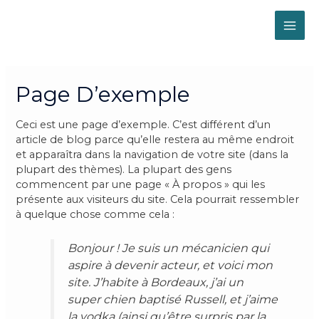
Aller
au
MAI
contenu
ME
Page D’exemple
Ceci est une page d’exemple. C’est différent d’un
article de blog parce qu’elle restera au même endroit
et apparaîtra dans la navigation de votre site (dans la
plupart des thèmes). La plupart des gens
commencent par une page « À propos » qui les
présente aux visiteurs du site. Cela pourrait ressembler
à quelque chose comme cela :
Bonjour ! Je suis un mécanicien qui
aspire à devenir acteur, et voici mon
site. J’habite à Bordeaux, j’ai un
super chien baptisé Russell, et j’aime
la vodka (ainsi qu’être surpris par la